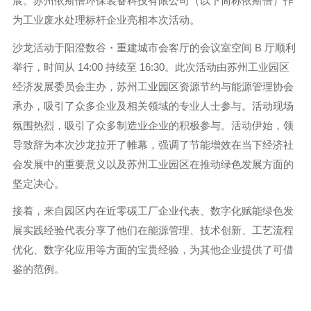
展。苏州依斯倍环保装备科技有限公司（以下简称依斯倍）作
为工业废水处理标杆企业亮相本次活动。
沙龙活动于阳澄数谷・重建城市会客厅的会议室空间 B 厅顺利
举行，时间从 14:00 持续至 16:30。此次活动由苏州工业园区
经济发展委员会主办，苏州工业园区资源节约与能源管理协会
承办，吸引了众多企业及相关领域的专业人士参与。活动现场
氛围热烈，吸引了众多制造业企业的积极参与。活动伊始，领
导致辞为本次沙龙拉开了帷幕，强调了节能增效在当下经济社
会发展中的重要意义以及苏州工业园区在推动绿色发展方面的
坚定决心。
接着，来自园区内在近零碳工厂企业代表、数字化赋能绿色发
展实践经验代表分享了他们在能源管理、技术创新、工艺流程
优化、数字化应用等方面的宝贵经验，为其他企业提供了可借
鉴的范例。