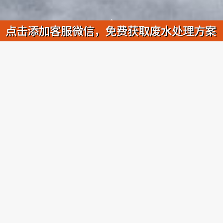
专精特新企业·
依斯倍
ABOUT US
依斯倍是一家来自荷兰外商投资的环保企业，致力于为工业废水处理提
供完整的循环利用及零排放解决方案，业务板块涵盖EPC工程、提标改
造、污水站运维等。依斯倍一直专注于工业废水循环利用及零排放处理
技术的研发，为客户降低成本，努力构建绿色生态循环系统，以“减量
化”、“资源化”和“极小化”的“3R”原则为循环系统实施的核心。依斯倍工业
废水循环利用及零排放处理系统已广泛应用于表面处理电镀、汽车制
造、涂装生产线、新能源新材料、电子半导体、航空船舶、金属加工等
行业。
年
年