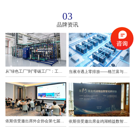
03
品牌资讯
从"绿色工厂"到"零碳工厂"：工业废水如何跨越近零鸿沟？
当液冷遇上零排放——格兰富与依斯倍的绿色共生之路
依斯倍受邀出席外企协会第七届第二次理事会议 暨伙伴之家迎新会
依斯倍受邀出席金鸡湖精益数智化研讨会，共探制造业绿色高质量发展创新路径