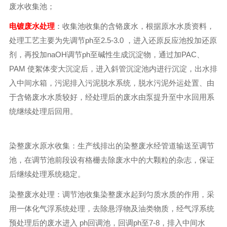
废水收集池；
电镀废水处理
：收集池收集的含铬废水，根据原水水质资料，
处理工艺主要为先调节ph至2.5-3.0 ，进入还原反应池投加还原
剂，再投加naOH调节ph至碱性生成沉淀物，通过加PAC、
PAM 使絮体变大沉淀后，进入斜管沉淀池内进行沉淀，出水排
入中间水箱，污泥排入污泥脱水系统，脱水污泥外运处置、由
于含铬废水水质较好，经处理后的废水由泵提升至中水回用系
统继续处理后回用。
染整废水原水收集：生产线排出的染整废水经管道输送至调节
池，在调节池前段设有格栅去除废水中的大颗粒的杂志，保证
后继续处理系统稳定。
染整废水处理：调节池收集染整废水起到匀质水质的作用，采
用一体化气浮系统处理，去除悬浮物及油类物质，经气浮系统
预处理后的废水进入 ph回调池，回调ph至7-8，排入中间水